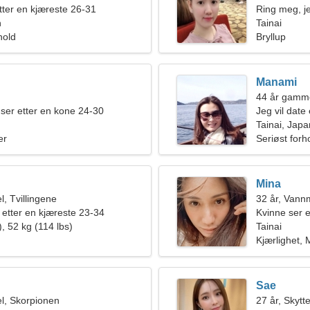
etter en kjæreste 26-31
Ring meg, je
n
Tainai
hold
Bryllup
Manami
44 år gamme
ser etter en kone 24-30
Jeg vil dat
Tainai, Japa
er
Seriøst forh
Mina
, Tvillingene
32 år, Van
 etter en kjæreste 23-34
Kvinne ser e
, 52 kg (114 lbs)
Tainai
Kjærlighet,
Sae
l, Skorpionen
27 år, Skytt