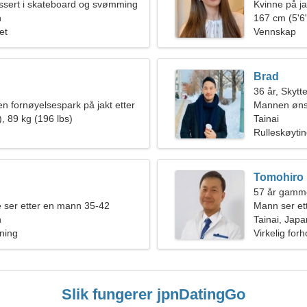
essert i skateboard og svømming
Kvinne på j
n
167 cm (5'6"
et
Vennskap
Brad
36 år, Skytt
en fornøyelsespark på jakt etter
Mannen øns
l kvinne
, 89 kg (196 lbs)
Tainai
Rulleskøytin
Tomohiro
57 år gamme
e ser etter en mann 35-42
Mann ser et
n
Tainai, Japa
sning
Virkelig forh
Slik fungerer jpnDatingGo