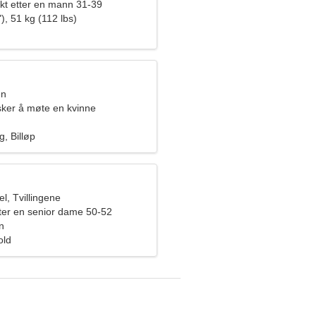
akt etter en mann 31-39
), 51 kg (112 lbs)
en
ker å møte en kvinne
g, Billøp
l, Tvillingene
ter en senior dame 50-52
n
old