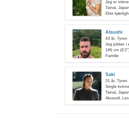
Jeg er inter
Tainai, Japa
Ekte kjærligh
Atsushi
43 år, Tyren
Jeg jobber i 
en emosjonel
186 cm (6'2")
Familie
Saki
31 år, Tyren
Single kvinn
Tainai, Japa
Akvarell, Le