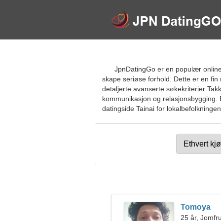
JpnDatingGo er en populær online d
skape seriøse forhold. Dette er en fin
detaljerte avanserte søkekriterier T
kommunikasjon og relasjonsbygging. Et 
datingside Tainai for lokalbefolkningen,
Tomoya
25 år, Jomfr