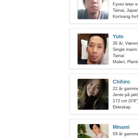
Fyren leter 
Tainai, Japa
Kortvarig for
Yuto
35 år, Væren
Single mann 
Tainai
Maleri, Plant
Chihiro
22 år gammel
Jente på jakt
172 cm (5'8")
Ekteskap
Minami
59 år gamme