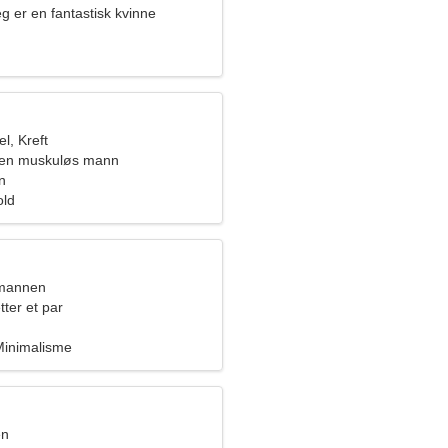
g er en fantastisk kvinne
l, Kreft
e en muskuløs mann
n
old
nmannen
tter et par
 Minimalisme
en