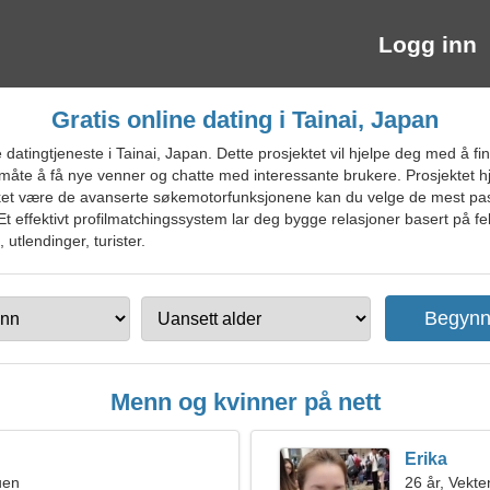
Logg inn
Gratis online dating i Tainai, Japan
atingtjeneste i Tainai, Japan. Dette prosjektet vil hjelpe deg med å fi
 måte å få nye venner og chatte med interessante brukere. Prosjektet hje
akket være de avanserte søkemotorfunksjonene kan du velge de mest pas
effektivt profilmatchingssystem lar deg bygge relasjoner basert på fell
 utlendinger, turister.
Menn og kvinner på nett
Erika
uen
26 år, Vekte