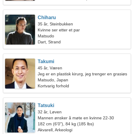
Chiharu
35 år, Steinbukken
Kvinne ser etter et par
Matsudo
Dart, Strand
Takumi
45 år, Væren
Jeg er en plastisk kirurg, jeg trenger en grasiøs
kvinne
Matsudo, Japan
Kortvarig forhold
Tatsuki
32 år, Løven
Mannen ønsker å møte en kvinne 22-30
182 cm (6'0"), 84 kg (185 lbs)
Akvarell, Arkeologi