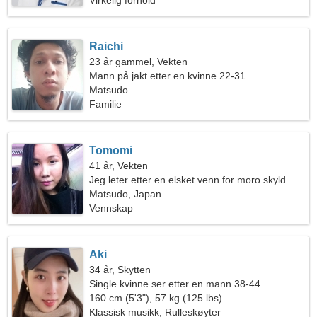
Virkelig forhold
Raichi
23 år gammel, Vekten
Mann på jakt etter en kvinne 22-31
Matsudo
Familie
Tomomi
41 år, Vekten
Jeg leter etter en elsket venn for moro skyld
Matsudo, Japan
Vennskap
Aki
34 år, Skytten
Single kvinne ser etter en mann 38-44
160 cm (5'3"), 57 kg (125 lbs)
Klassisk musikk, Rulleskøyter