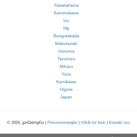
Yawatahama
Kaminokawa
Izu
Hiji
Bungotakada
Makurazaki
Uonuma
Tarumizu
Miharu
Yuza
Kamikawa
Ogose
Japan
© 2026, jpnDatingGo |
Personvernregler
|
Vilkår for bruk
|
Kontakt oss