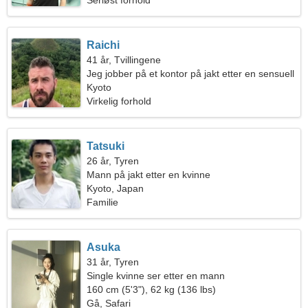
Seriøst forhold
Raichi
41 år, Tvillingene
Jeg jobber på et kontor på jakt etter en sensuell
kvinne
Kyoto
Virkelig forhold
Tatsuki
26 år, Tyren
Mann på jakt etter en kvinne
Kyoto, Japan
Familie
Asuka
31 år, Tyren
Single kvinne ser etter en mann
160 cm (5'3"), 62 kg (136 lbs)
Gå, Safari